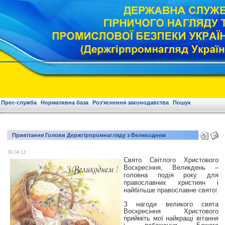
Прес-служба
Нормативна база
Роз’яснення законодавства
Пошук
Привітання Голови Держгірпромнагляду з Великоднем
30.04.13
Свято Світлого Христового
Воскресіння, Великдень –
головна подія року для
православних християн і
найбільше православне свято
!
З нагоди великого свята
Воскресіння Христового
прийміть мої найкращі вітання