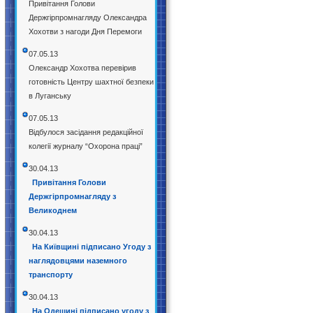
Привітання Голови
Держгірпромнагляду Олександра
Хохотви з нагоди Дня Перемоги
07.05.13
Олександр Хохотва перевірив
готовність Центру шахтної безпеки
в Луганську
07.05.13
Відбулося засідання редакційної
колегії журналу “Охорона праці”
30.04.13
Привітання Голови
Держгірпромнагляду з
Великоднем
30.04.13
На Київщині підписано Угоду з
наглядовцями наземного
транспорту
30.04.13
На Одещині підписано угоду з