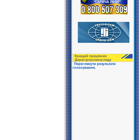
Кращий працівник
Держгірпрoмнагляду
Переглянути результати
голосування.