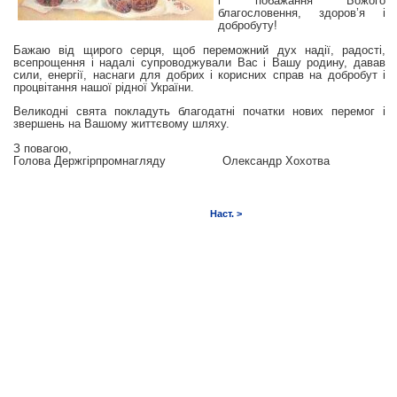
і побажання Божого
благословення, здоров’я і
добробуту!
Б
ажаю від щирого серця, щоб переможний дух надії, радості,
всепрощення і надалі супроводжували Вас і Вашу родину, давав
сили, енергії, наснаги для добрих і корисних справ на добробут і
процвітання нашої рідної України.
Великодні свята покладуть благодатні початки нових перемог і
звершень на Вашому життєвому шляху.
З повагою,
Голова Держгірпромнагляду Олександр Хохотва
Наст. >