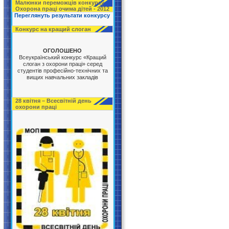
Малюнки переможців конкурсу
Охорона праці очима дітей - 2012
Переглянуть результати конкурсу
Конкурс на кращий слоган
ОГОЛОШЕНО
Всеукраїнський конкурс «Кращий
слоган з охорони праці» серед
студентів професійно-технічних та
вищих навчальних закладів
28 квітня – Всесвітній день
охорони праці