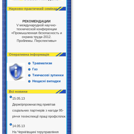
Науково-практичний семінар
РЕКОМЕНДАЦИИ
V международной научно-
технической конференции
«Промышленная безопасность и
охрана труда-2012.
Проблемы. Перспективы»
Оперативна інформація
Травматизм
Газ
Тимчасові зупинки
Нещасні випадки
Всі новини
15.05.13
Держгірпромнагляд привітав
соціальних партнерів з нагоди 95-
річчя техінспекції праці профспілок
14.05.13
На Чернігівщині теруправління