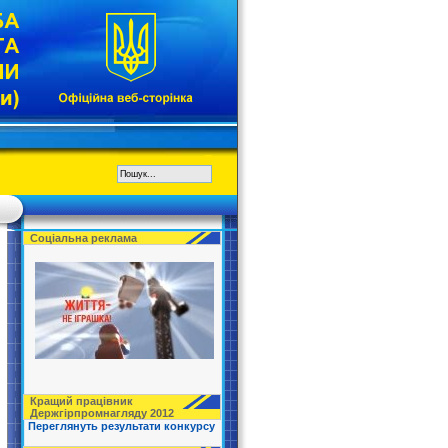
Соціальна реклама
Кращий працівник
Держгірпромнагляду 2012
Переглянуть результати конкурсу