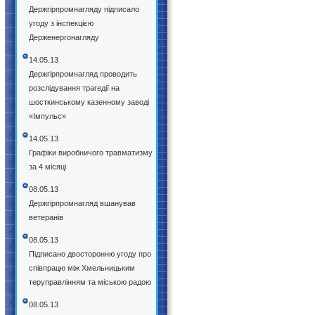
Держгірпромнагляду підписало
угоду з інспекцією
Держенергонагляду
14.05.13
Держгірпромнагляд проводить
розслідування трагедії на
шосткинському казенному заводі
«Імпульс»
14.05.13
Графіки виробничого травматизму
за 4 місяці
08.05.13
Держгірпромнагляд вшанував
ветеранів
08.05.13
Підписано двосторонню угоду про
співпрацю між Хмельницьким
теруправлінням та міською радою
08.05.13