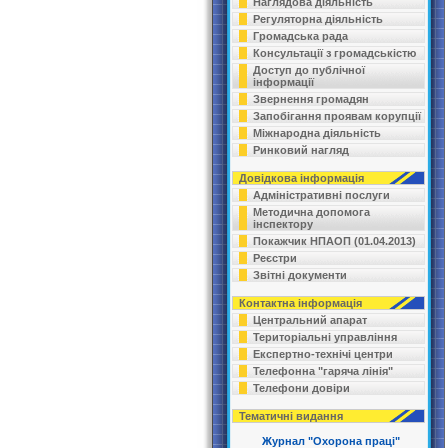
Наглядова діяльність
Регуляторна діяльність
Громадська рада
Консультації з громадськістю
Доступ до публічної
інформації
Звернення громадян
Запобігання проявам корупції
Міжнародна діяльність
Ринковий нагляд
Довідкова інформація
Адміністративні послуги
Методична допомога
інспектору
Покажчик НПАОП (01.04.2013)
Реєстри
Звітні документи
Контактна інформація
Центральний апарат
Територіальні управління
Експертно-технічі центри
Телефонна "гаряча лінія"
Телефони довіри
Тематичні видання
Журнал "Охорона праці"