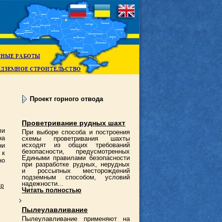
Проект горного отвода
Проветривание рудных шахт
ли
При выборе способа и построения
на
схемы проветривания шахты
исходят из общих требований
ни
безопасности, предусмотренных
 к
Едиными правилами безопасности
но
при разработке рудных, нерудных
и россыпных месторождений
подземным способом, условий
надежности...
ор
Читать полностью
Пылеулавливание
Пылеулавливание применяют на