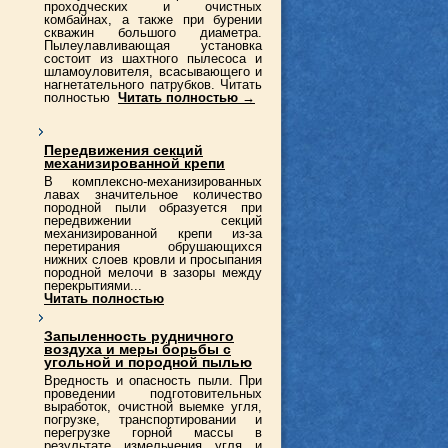
проходческих и очистных
комбайнах, а также при бурении
скважин большого диаметра.
Пылеулавливающая установка
состоит из шахтного пылесоса и
шламоуловителя, всасывающего и
нагнетательного патрубков. Читать
полностью
Читать полностью →
Передвижения секций
механизированной крепи
В комплексно-механизированных
лавах значительное количество
породной пыли образуется при
передвижении секций
механизированной крепи из-за
перетирания обрушающихся
нижних слоев кровли и просыпания
породной мелочи в зазоры между
перекрытиями...
Читать полностью
Запыленность рудничного
воздуха и меры борьбы с
угольной и породной пылью
Вредность и опасность пыли. При
проведении подготовительных
выработок, очистной выемке угля,
погрузке, транспортировании и
перегрузке горной массы в
результате измельчения угля и