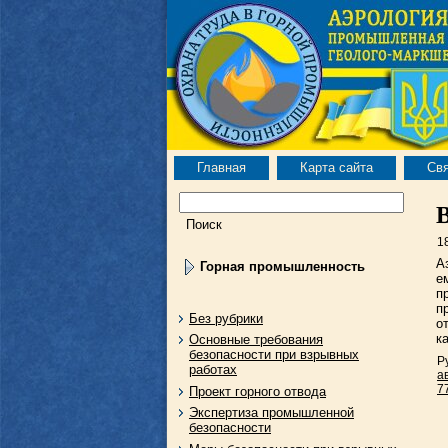
Главная
Карта сайта
Свя
1
А
Горная промышленность
е
п
п
Без рубрики
о
к
Основные требования
безопасности при взрывных
Р
работах
а
7
Проект горного отвода
Экспертиза промышленной
безопасности