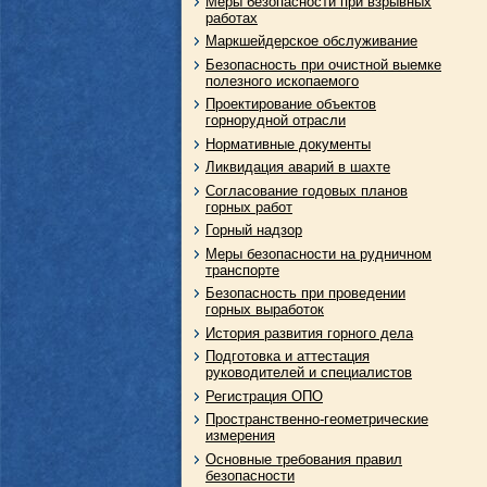
Меры безопасности при взрывных
работах
Маркшейдерское обслуживание
Безопасность при очистной выемке
полезного ископаемого
Проектирование объектов
горнорудной отрасли
Нормативные документы
Ликвидация аварий в шахте
Согласование годовых планов
горных работ
Горный надзор
Меры безопасности на рудничном
транспорте
Безопасность при проведении
горных выработок
История развития горного дела
Подготовка и аттестация
руководителей и специалистов
Регистрация ОПО
Пространственно-геометрические
измерения
Основные требования правил
безопасности