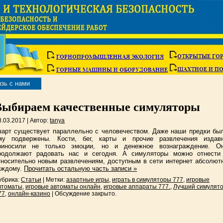
зь с нами
Выбираем качественные симуляторы
8.03.2017 | Автор:
tanya
зарт существует параллельно с человечеством. Даже наши предки бы
му подвержены. Кости, бег, карты и прочие развлечения издав
риносили не только эмоции, но и денежное вознаграждение. О
родолжают радовать нас и сегодня. А симуляторы можно отнести
тносительно новым развлечениям, доступным в сети интернет абсолют
аждому.
Прочитать остальную часть записи »
убрика:
Статьи
| Метки:
азартные игры
,
играть в симуляторы 777
,
игровые
втоматы
,
игровые автоматы онлайн
,
игровые аппараты 777.
,
Лучший симулят
77
,
онлайн-казино
|
Обсуждение закрыто.